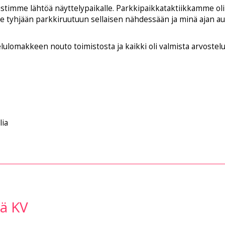
istimme lähtöä näyttelypaikalle. Parkkipaikkataktiikkamme oli 
e tyhjään parkkiruutuun sellaisen nähdessään ja minä ajan aut
lulomakkeen nouto toimistosta ja kaikki oli valmista arvostelu
lia
lä KV