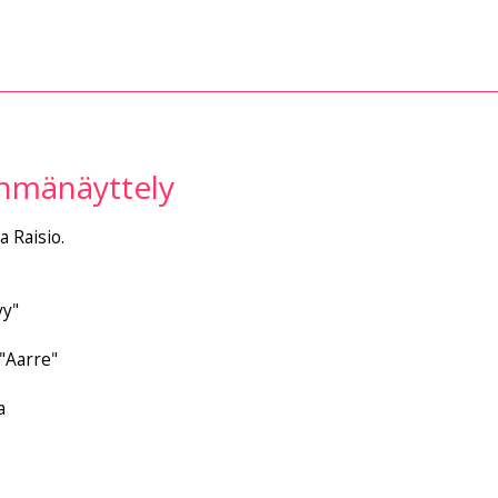
yhmänäyttely
 Raisio.
y"
"Aarre"
a