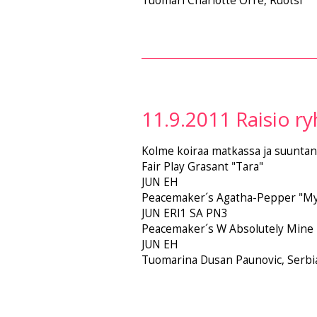
Tuomari Charlotte Orre, Ruotsi
11.9.2011 Raisio r
Kolme koiraa matkassa ja suuntana
Fair Play Grasant "Tara"
JUN EH
Peacemaker´s Agatha-Pepper "My
JUN ERI1 SA PN3
Peacemaker´s W Absolutely Mine 
JUN EH
Tuomarina Dusan Paunovic, Serbi