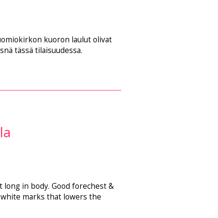
omiokirkon kuoron laulut olivat
äsnä tässä tilaisuudessa.
la
it long in body. Good forechest &
g white marks that lowers the