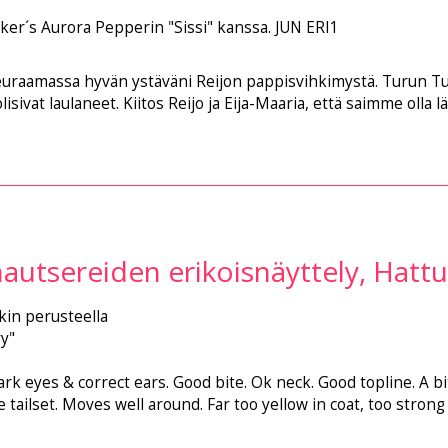
aker´s Aurora Pepperin "Sissi" kanssa. JUN ERI1
euraamassa hyvän ystäväni Reijon pappisvihkimystä. Turun Tu
olisivat laulaneet. Kiitos Reijo ja Eija-Maaria, että saimme olla l
autsereiden erikoisnäyttely, Hattu
kin perusteella
y"
ark eyes & correct ears. Good bite. Ok neck. Good topline. A b
 tailset. Moves well around. Far too yellow in coat, too stron