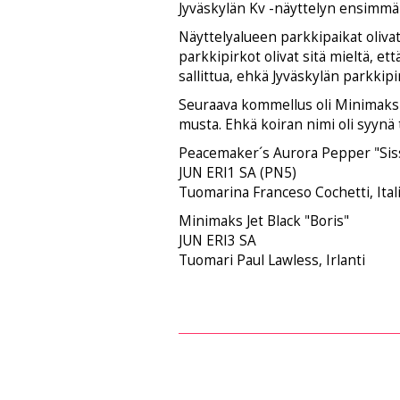
Jyväskylän Kv -näyttelyn ensimmäi
Näyttelyalueen parkkipaikat oliva
parkkipirkot olivat sitä mieltä, et
sallittua, ehkä Jyväskylän parkkipir
Seuraava kommellus oli Minimaks Je
musta. Ehkä koiran nimi oli syynä
Peacemaker´s Aurora Pepper "Siss
JUN ERI1 SA (PN5)
Tuomarina Franceso Cochetti, Ital
Minimaks Jet Black "Boris"
JUN ERI3 SA
Tuomari Paul Lawless, Irlanti