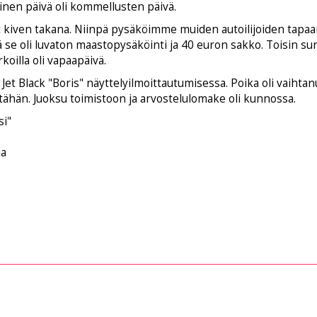
nen päivä oli kommellusten päivä.
t kiven takana. Niinpä pysäköimme muiden autoilijoiden tapaan
tä se oli luvaton maastopysäköinti ja 40 euron sakko. Toisin su
koilla oli vapaapäivä.
t Black "Boris" näyttelyilmoittautumisessa. Poika oli vaihtanu
 tähän. Juoksu toimistoon ja arvostelulomake oli kunnossa.
i"
ia