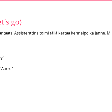
t´s go)
ntaata. Assistenttina toimi tällä kertaa kennelpoika Janne. M
y"
"Aarre"