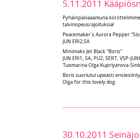
5.11.2011 Kääpiösn
Pyhäinpäiväaamuna köröttelimme 80 
talvinopeusrajoituksia!
Peacemaker´s Aurora Pepper "Siss
JUN ERI2,SA
Minimaks Jet Black "Boris"
JUN ERI1, SA, PU2, SERT, VSP-JUN
Tuomarina Olga Kupriyanova-Sink
Boris suoriutui upeasti ensiesiint
Olga for this lovely dog.
30.10.2011 Seinäjo