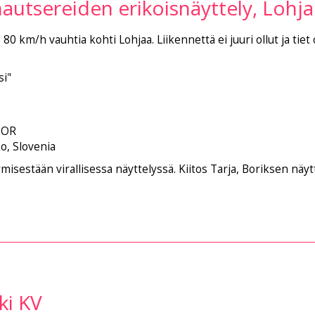
autsereiden erikoisnäyttely, Lohja
km/h vauhtia kohti Lohjaa. Liikennettä ei juuri ollut ja tiet 
i"
IOR
o, Slovenia
ymisestään virallisessa näyttelyssä. Kiitos Tarja, Boriksen n
ki KV