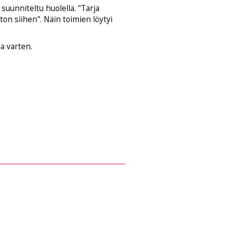
suunniteltu huolella. "Tarja
on siihen". Näin toimien löytyi
a varten.