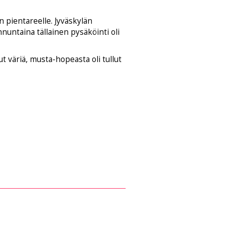
 pientareelle. Jyväskylän
nnuntaina tällainen pysäköinti oli
t väriä, musta-hopeasta oli tullut