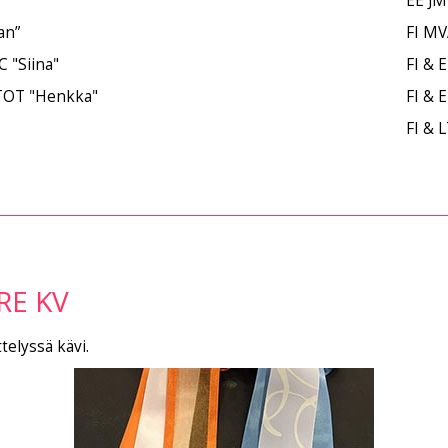
EE J
an”
FI MV
"Siina"
FI & 
OT "Henkka"
FI & 
FI & 
RE KV
telyssä kävi.