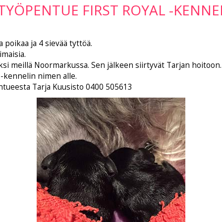
STYÖPENTUE FIRST ROYAL -KENNE
 poikaa ja 4 sievää tyttöä.
imaisia.
ksi meillä Noormarkussa. Sen jälkeen siirtyvät Tarjan hoitoon.
 -kennelin nimen alle.
pentueesta Tarja Kuusisto 0400 505613