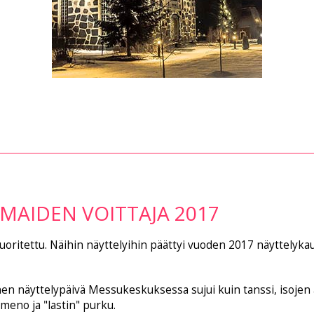
SMAIDEN VOITTAJA 2017
oritettu. Näihin näyttelyihin päättyi vuoden 2017 näyttelykau
einen näyttelypäivä Messukeskuksessa sujui kuin tanssi, isojen 
meno ja "lastin" purku.