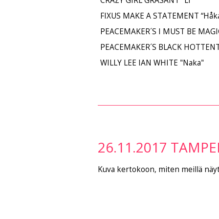
CRAZY GIRL GRASANT "Li"
FIXUS MAKE A STATEMENT “Håk
PEACEMAKER´S I MUST BE MAGIC 
PEACEMAKER´S BLACK HOTTENT
WILLY LEE IAN WHITE "Naka"
26.11.2017 TAMPE
Kuva kertokoon, miten meillä näyt