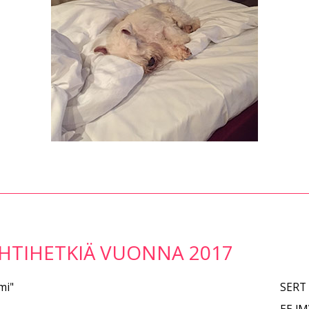
HTIHETKIÄ VUONNA 2017
mi"
SERT